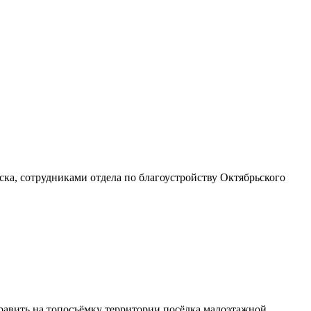
ска, сотрудниками отдела по благоустройству Октябрьского
равить на топосъёмку территории посёлка малоэтажной