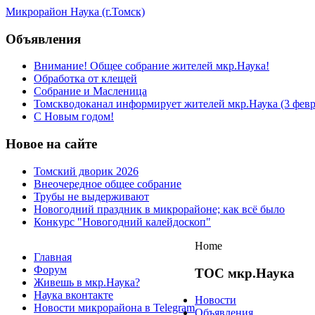
Микрорайон Наука (г.Томск)
Объявления
Внимание! Общее собрание жителей мкр.Наука!
Обработка от клещей
Собрание и Масленица
Томскводоканал информирует жителей мкр.Наука (3 февра
С Новым годом!
Новое на сайте
Томский дворик 2026
Внеочередное общее собрание
Трубы не выдерживают
Новогодний праздник в микрорайоне; как всё было
Конкурс "Новогодний калейдоскоп"
Home
Главная
Форум
ТОС мкр.Наука
Живешь в мкр.Наука?
Наука вконтакте
Новости
Новости микрорайона в Telegram
Объявления