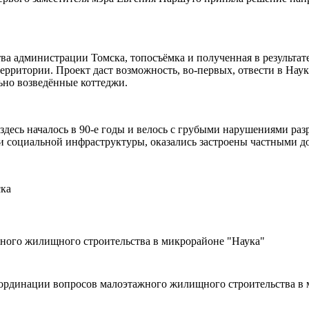
а администрации Томска, топосъёмка и полученная в результате
ерритории. Проект даст возможность, во-первых, отвести в Нау
льно возведённые коттеджи.
здесь началось в 90-е годы и велось с грубыми нарушениями раз
 и социальной инфраструктуры, оказались застроены частными д
ска
жного жилищного строительства в микрорайоне "Наука"
оординации вопросов малоэтажного жилищного строительства в