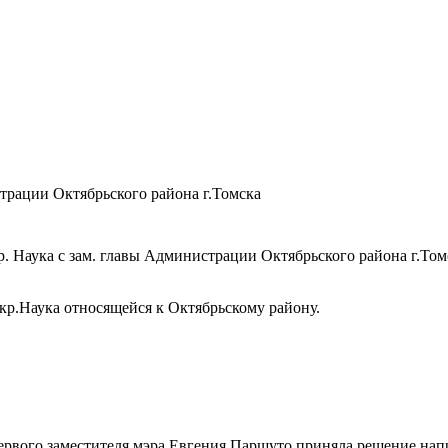
трации Октябрьского района г.Томска
. Наука с зам. главы Администрации Октябрьского района г.Том
р.Наука относящейся к Октябрьскому району.
ервого заместителя мэра Евгения Паршуто приняла решение нап