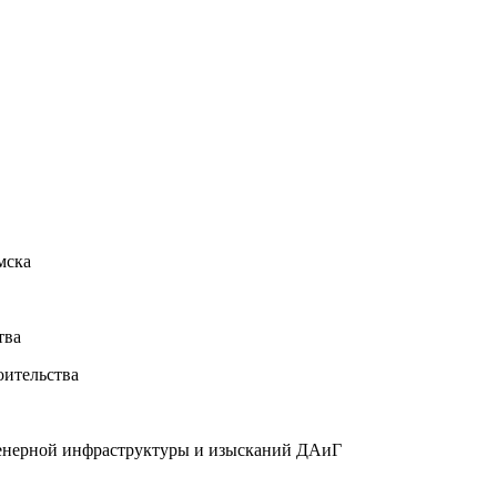
мска
тва
ительства
женерной инфраструктуры и изысканий ДАиГ