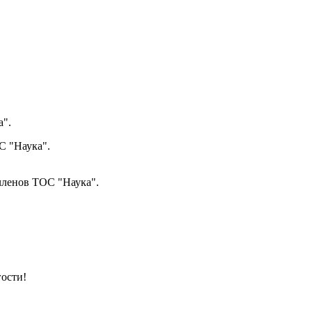
а".
С "Наука".
 членов ТОС "Наука".
гости!