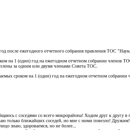
год после ежегодного отчетного собрания правления ТОС "Наук
оком на 1 (один) год на ежегодном отчетном собрании членов ТО
еплены за одним или двумя членами Совета ТОС.
раемых сроком на 1 (один) год на ежегодном отчетном собрании
щаюсь с соседями со всего микрорайона! Ходим друг к другу в 
аю только ближайших соседей, но мне с ними повезло! Дружим!
лицо знаю, здороваемся, но не более...