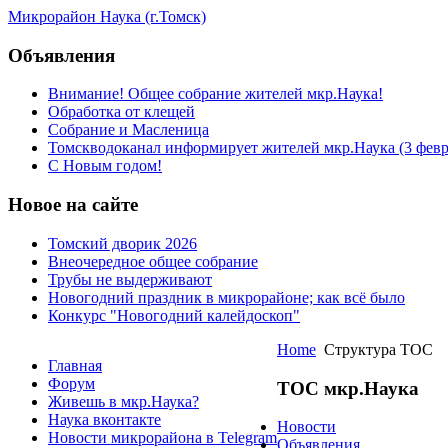
Микрорайон Наука (г.Томск)
Объявления
Внимание! Общее собрание жителей мкр.Наука!
Обработка от клещей
Собрание и Масленица
Томскводоканал информирует жителей мкр.Наука (3 февра
С Новым годом!
Новое на сайте
Томский дворик 2026
Внеочередное общее собрание
Трубы не выдерживают
Новогодний праздник в микрорайоне; как всё было
Конкурс "Новогодний калейдоскоп"
Home
Структура ТОС
Главная
Форум
ТОС мкр.Наука
Живешь в мкр.Наука?
Наука вконтакте
Новости
Новости микрорайона в Telegram
Объявления