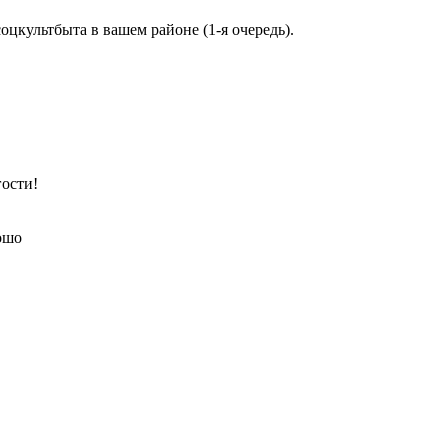
цкультбыта в вашем районе (1-я очередь).
гости!
рошо