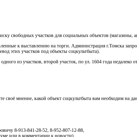
иску свободных участков для социальных объектов (магазины, апт
товленные к выставлению на торги. Администрация г.Томска зап
евод этих участков под объекты соцкультбыта).
ого из участков, второй участок, по ул. 1604 года недалеко от
е своё мнение, какой объект соцкультбыта вам необходим на да
ичу 8-913-841-28-52, 8-952-807-12-88,
форуме или в комментарии к новости)