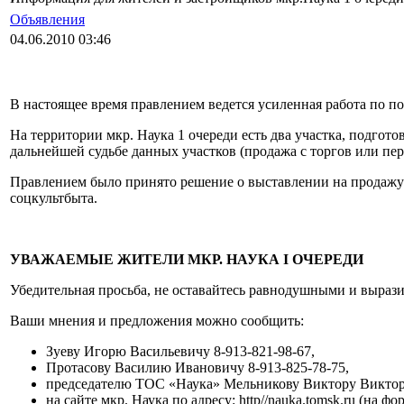
Объявления
04.06.2010 03:46
В настоящее время правлением ведется усиленная работа по по
На территории мкр. Наука 1 очереди есть два участка, подго
дальнейшей судьбе данных участков (продажа с торгов или пер
Правлением было принято решение о выставлении на продажу одн
соцкультбыта.
УВАЖАЕМЫЕ ЖИТЕЛИ МКР. НАУКА
I ОЧЕРЕДИ
Убедительная просьба, не оставайтесь равнодушными и выразит
Ваши мнения и предложения можно сообщить:
Зуеву Игорю Васильевичу 8-913-821-98-67,
Протасову Василию Ивановичу 8-913-825-78-75,
председателю ТОС «Наука» Мельникову Виктору Викторов
на сайте мкр. Наука по адресу: http//nauka.tomsk.ru (на 