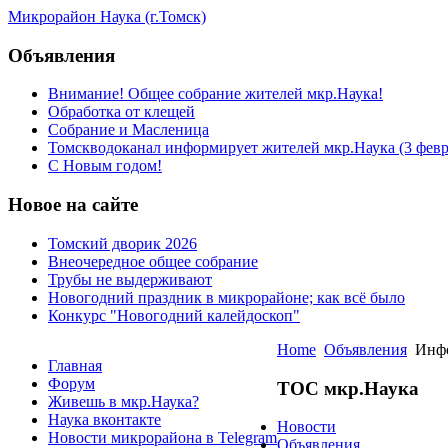
Микрорайон Наука (г.Томск)
Объявления
Внимание! Общее собрание жителей мкр.Наука!
Обработка от клещей
Собрание и Масленица
Томскводоканал информирует жителей мкр.Наука (3 февра
С Новым годом!
Новое на сайте
Томский дворик 2026
Внеочередное общее собрание
Трубы не выдерживают
Новогодний праздник в микрорайоне; как всё было
Конкурс "Новогодний калейдоскоп"
Home
Объявления
Инфо
Главная
Форум
ТОС мкр.Наука
Живешь в мкр.Наука?
Наука вконтакте
Новости
Новости микрорайона в Telegram
Объявления