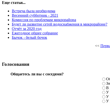
Еще статьи...
Встреча была необходима
Весенний субботник - 2021
Комиссия по проблемам микрорайона
Будет ли развитие сетей водоснабжения в микрорайоне?
Отчёт за 2020 год
Ежегодное общее собрание
Бычок - белый бочок
<<
Перв
Голосования
Общаетесь ли вы с соседями?
Об
Зн
В 
У 
У 
У 