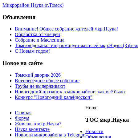
Микрорайон Наука (г.Томск)
Объявления
Внимание! Общее собрание жителей мкр.Наука!
Обработка от клещей
Собрание и Масленица
Томскводоканал информирует жителей мкр.Наука (3 февра
С Новым годом!
Новое на сайте
Томский дворик 2026
Внеочередное общее собрание
Трубы не выдерживают
Новогодний праздник в микрорайоне; как всё было
Конкурс "Новогодний калейдоскоп"
Home
Главная
Форум
ТОС мкр.Наука
Живешь в мкр.Наука?
Наука вконтакте
Новости
Новости микрорайона в Telegram
Объявления