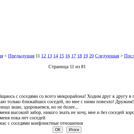
ая
<
Предыдущая
11
12
13
14
15
16
17
18
19
20
Следующая
>
Посл
Страница 11 из 81
щаюсь с соседями со всего микрорайона! Ходим друг к другу в 
аю только ближайших соседей, но мне с ними повезло! Дружим!
лицо знаю, здороваемся, но не более...
меня высокий забор, никого знать не хочу, мне и без соседей хо
меня пока нет соседей
нас с соседями конфликтные отношения