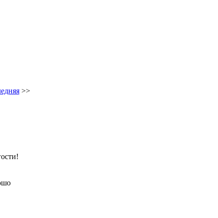
едняя
>>
гости!
рошо