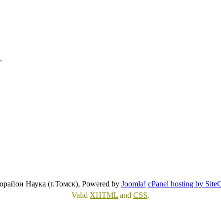
.
район Наука (г.Томск), Powered by
Joomla!
cPanel hosting by Site
Valid
XHTML
and
CSS
.