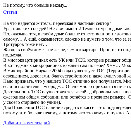
Не потому, что больше некому...
Статьи
На что надеется житель, переезжая в частный сектор?
Ура, никаких соседей! Независимость! Температура в доме така
Но, оказывается, в своём доме больше ответственности: договор
самому… А ещё, оказывается, сложно не думать о том, что за 
Тротуаров тоже нет…
Жизнь в своём доме – не легче, чем в квартире. Просто это по
подъезда.
В многоквартирниках есть УК или ТСЖ, которые решают обще
В коттеджных микрорайонах каждый сам по себе? Хмм… Можно 
В микрорайоне Наука с 2004 года существует ТОС (Территори
освещением, дорогами, благоустройством и даже культурной 
Надо признать, что у нашего ТОС отлично всё получается. Мно
если исполнитель – «город»… Очень много приходится писать, п
Деятельность ТОС осуществляется за счёт добровольных взнос
ежегодном общем собрании или остаётся в прежнем размере. С
у своего старшего по улице).
Для Правления ТОС наличие средств в кассе – это подтвержден
потому, что больше некому, а потому что это кому-то нужно. А 
Добавить комментарий