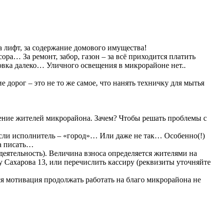
за лифт, за содержание домового имущества!
сора… За ремонт, забор, газон – за всё приходится платить
новка далеко… Уличного освещения в микрорайоне нет..
е дорог – это не то же самое, что нанять техничку для мытья
ение жителей микрорайона. Зачем? Чтобы решать проблемы с
е если исполнитель – «город»… Или даже не так… Особенно(!)
ва писать…
деятельность). Величина взноса определяется жителями на
 Сахарова 13, или перечислить кассиру (реквизиты уточняйте
ся мотивация продолжать работать на благо микрорайона не