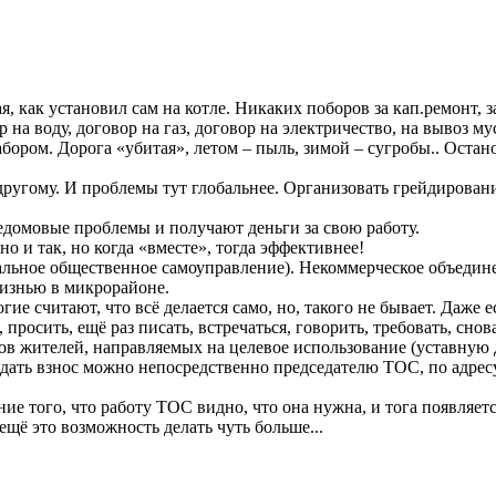
я, как установил сам на котле. Никаких поборов за кап.ремонт, 
 на воду, договор на газ, договор на электричество, на вывоз му
забором. Дорога «убитая», летом – пыль, зимой – сугробы.. Оста
-другому. И проблемы тут глобальнее. Организовать грейдировани
домовые проблемы и получают деньги за свою работу.
и так, но когда «вместе», тогда эффективнее!
альное общественное самоуправление). Некоммерческое объедин
жизнью в микрорайоне.
гие считают, что всё делается само, но, такого не бывает. Даж
росить, ещё раз писать, встречаться, говорить, требовать, сно
ов жителей, направляемых на целевое использование (уставную 
дать взнос можно непосредственно председателю ТОС, по адресу
ие того, что работу ТОС видно, что она нужна, и тога появляет
ещё это возможность делать чуть больше...