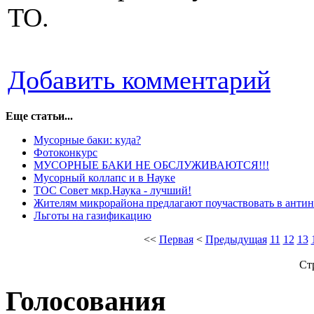
ТО.
Добавить комментарий
Еще статьи...
Мусорные баки: куда?
Фотоконкурс
МУСОРНЫЕ БАКИ НЕ ОБСЛУЖИВАЮТСЯ!!!
Мусорный коллапс и в Науке
ТОС Совет мкр.Наука - лучший!
Жителям микрорайона предлагают поучаствовать в антин
Льготы на газификацию
<<
Первая
<
Предыдущая
11
12
13
Ст
Голосования