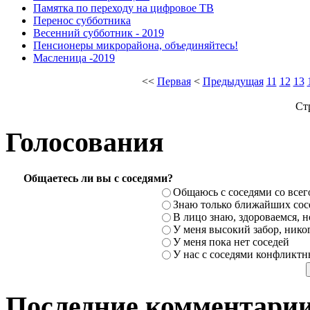
Памятка по переходу на цифровое ТВ
Перенос субботника
Весенний субботник - 2019
Пенсионеры микрорайона, объединяйтесь!
Масленица -2019
<<
Первая
<
Предыдущая
11
12
13
Ст
Голосования
Общаетесь ли вы с соседями?
Общаюсь с соседями со всег
Знаю только ближайших сосе
В лицо знаю, здороваемся, но
У меня высокий забор, никог
У меня пока нет соседей
У нас с соседями конфликт
Последние комментари